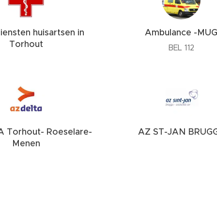
ensten huisartsen in
Ambulance -MU
Torhout
BEL 112
 Torhout- Roeselare-
AZ ST-JAN BRUG
Menen